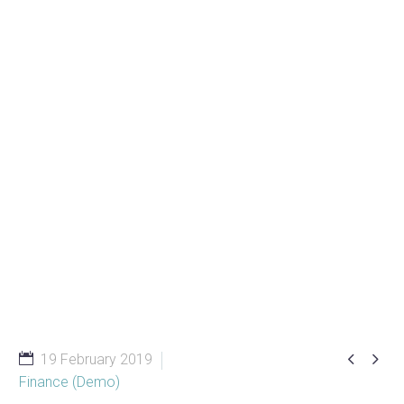
Growth Fund
(Demo)


19 February 2019
Finance (Demo)